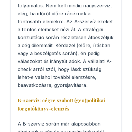
folyamatos. Nem kell mindig nagyszerviz,
elég, ha időről időre ránéznek a
fontosabb elemekre. Az A-szervíz ezeket
a fontos elemeket nézi át. A stratégiai
konzultáció során részletesen átbeszéljük
a cég dilemmáit. Kérdezel (előre, írásban
vagy a beszélgetés során), én pedig
válaszokat és iránytűt adok. A vállalati A-
check arról szól, hogy lásd: szükség
lehet-e valahol további elemzésre,
beavatkozásra, gyorsjavításra.
B-szerviz:
cégre szabott (geo)politikai
forgatókönyv-elemzés
A B-szerviz során már alaposabban
átnézzük a cég és az iparág helyzetét.