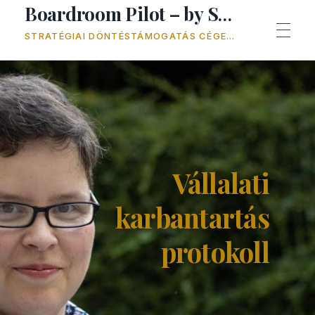
Boardroom Pilot – by Soós Eszter Petronella
STRATÉGIAI DÖNTÉSTÁMOGATÁS CÉGEKNEK - HOGY MINDEN SZÉL JÓ SZÉL LEGYEN
BEMUTATKOZÁS
VÁLLALATI KARBANTARTÁS PROTOKOLL
Vállalati
karbantartás
REFERENCIÁK
protokoll