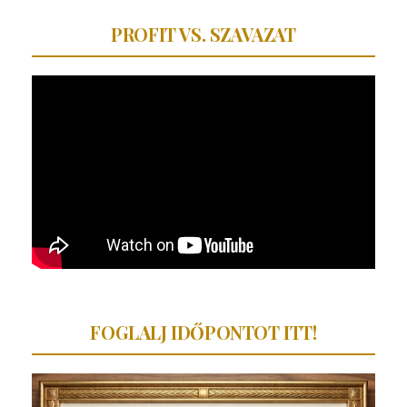
PROFIT VS. SZAVAZAT
FOGLALJ IDŐPONTOT ITT!