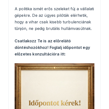
A politika ismét erős szeleket fúj a vállalati
gépekre. De az ügyes pilóták elérhetik,
hogy a vihar csak kisebb turbulenciának
tűnjön, ne pedig brutális hullámvasútnak.
Csatlakozz Te is az előrelátó
döntéshozókhoz! Foglalj időpontot egy
előzetes konzultációra itt: