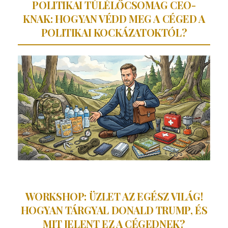
POLITIKAI TÚLÉLŐCSOMAG CEO-
KNAK: HOGYAN VÉDD MEG A CÉGED A
POLITIKAI KOCKÁZATOKTÓL?
WORKSHOP: ÜZLET AZ EGÉSZ VILÁG!
HOGYAN TÁRGYAL DONALD TRUMP, ÉS
MIT JELENT EZ A CÉGEDNEK?