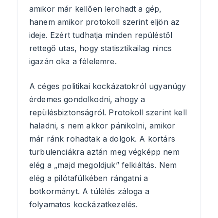
amikor már kellően lerohadt a gép,
hanem amikor protokoll szerint eljön az
ideje. Ezért tudhatja minden repüléstől
rettegő utas, hogy statisztikailag nincs
igazán oka a félelemre.
A céges politikai kockázatokról ugyanúgy
érdemes gondolkodni, ahogy a
repülésbiztonságról. Protokoll szerint kell
haladni, s nem akkor pánikolni, amikor
már ránk rohadtak a dolgok. A kortárs
turbulenciákra aztán meg végképp nem
elég a „majd megoldjuk” felkiáltás. Nem
elég a pilótafülkében rángatni a
botkormányt. A túlélés záloga a
folyamatos kockázatkezelés.