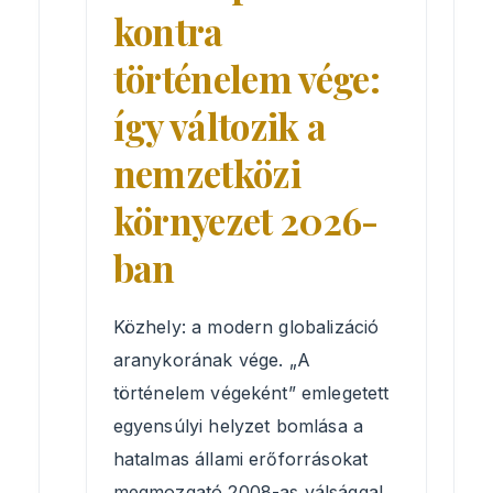
KAPCSOLAT
kontra
történelem vége:
így változik a
nemzetközi
környezet 2026-
ban
Közhely: a modern globalizáció
aranykorának vége. „A
történelem végeként” emlegetett
egyensúlyi helyzet bomlása a
hatalmas állami erőforrásokat
megmozgató 2008-as válsággal