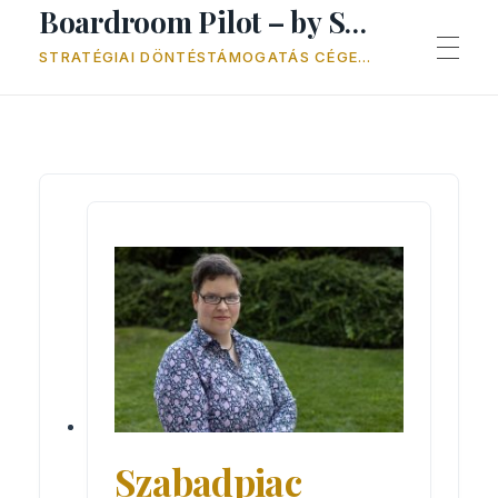
Boardroom Pilot – by Soós Eszter Petronella
STRATÉGIAI DÖNTÉSTÁMOGATÁS CÉGEKNEK - HOGY MINDEN SZÉL JÓ SZÉL LEGYEN
BEMUTATKOZÁS
VÁLLALATI KARBANTARTÁS PROTOKOLL
REFERENCIÁK
Szabadpiac