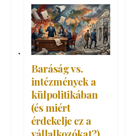
Baráság vs.
intézmények a
külpolitikában
(és miért
érdekelje ez a
vállalkozókat?)