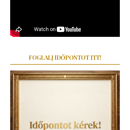
FOGLALJ IDŐPONTOT ITT!